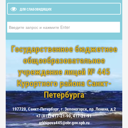
ДЛЯ СЛАБОВИДЯЩИХ
Искать...
Государственное бюджетное
общеобразовательное
учреждение лицей № 445
Курортного района Санкт-
Петербурга
197720, Санкт-Петербург, г. Зеленогорск, пр. Ленина, д.2
+7 (812) 417-21-90, 417-21-91
arkhipova445@obr.gov.spb.ru