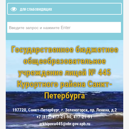
ДЛЯ СЛАБОВИДЯЩИХ
Искать...
Государственное бюджетное
общеобразовательное
учреждение лицей № 445
Курортного района Санкт-
Петербурга
197720, Санкт-Петербург, г. Зеленогорск, пр. Ленина, д.2
+7 (812) 417-21-90, 417-21-91
arkhipova445@obr.gov.spb.ru