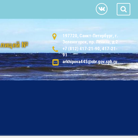
197720, Санкт-Петербург, г.
Зеленогорск, пр. Ленина, д.2
 лицей №
+7 (812) 417-21-90, 417-21-
91
arkhipova445@obr.gov.spb.ru