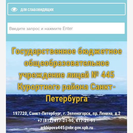
ДЛЯ СЛАБОВИДЯЩИХ
Искать...
Государственное бюджетное
общеобразовательное
учреждение лицей № 445
Курортного района Санкт-
Петербурга
197720, Санкт-Петербург, г. Зеленогорск, пр. Ленина, д.2
+7 (812) 417-21-90, 417-21-91
arkhipova445@obr.gov.spb.ru