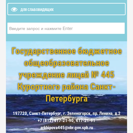
ДЛЯ СЛАБОВИДЯЩИХ
Искать...
Государственное бюджетное
общеобразовательное
учреждение лицей № 445
Курортного района Санкт-
Петербурга
197720, Санкт-Петербург, г. Зеленогорск, пр. Ленина, д.2
+7 (812) 417-21-90, 417-21-91
arkhipova445@obr.gov.spb.ru